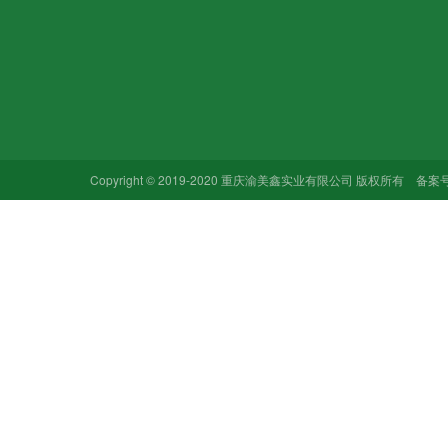
关于我们
产品中心
新闻动态
企业文化
排(蓄，滤)水板
公司新闻
防排水板
行业新闻
合作单位
土工格栅
常见问题
联系我们
土工布
Copyright © 2019-2020 重庆渝美鑫实业有限公司 版权所有 备案
土工膜
雨水收集系统
植草格