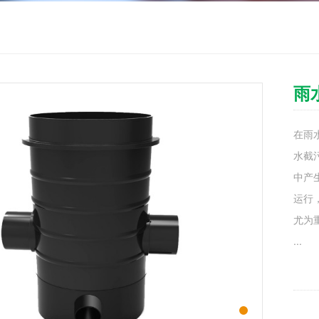
雨
在雨
水截
中产
运行
尤为
...