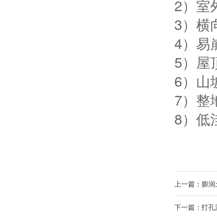
2）室
3）横
4）易
5）屋
6）山
7）整
8）低
上一篇：膨润
下一篇：打孔