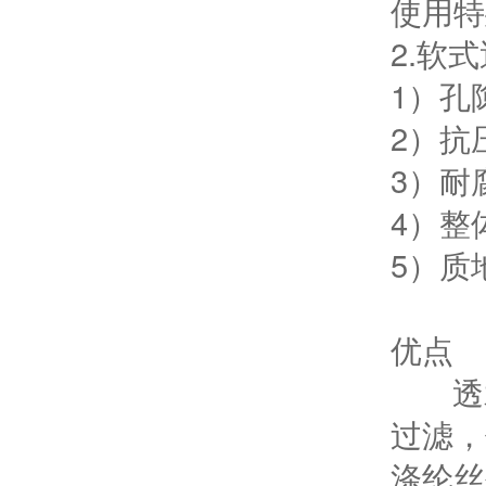
使用特
2.软
1）孔
2）抗
3）耐
4）整
5）质
优点
透水
过滤，
涤纶丝