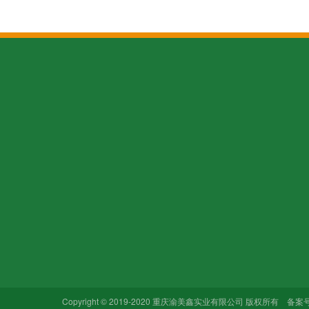
关于我们
产品中心
新闻动态
企业文化
排(蓄，滤)水板
公司新闻
防排水板
行业新闻
合作单位
土工格栅
常见问题
联系我们
土工布
Copyright © 2019-2020 重庆渝美鑫实业有限公司 版权所有 备案